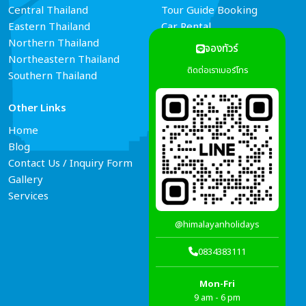
Central Thailand
Tour Guide Booking
Eastern Thailand
Car Rental
Northern Thailand
Hotel Reservations
จองทัวร์
Northeastern Thailand
Air Ticket Booking
ติดต่อเราเบอร์โทร
Southern Thailand
Other Links
Connect Us
Home
Blog
Contact Us / Inquiry Form
Gallery
Services
@himalayanholidays
0834383111
Mon-Fri
9 am - 6 pm