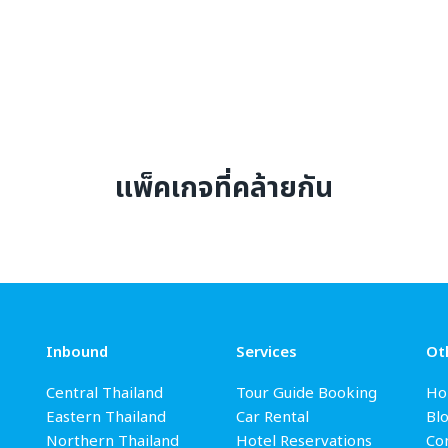
แพ็คเกจที่คล้ายกัน
Inbound
Services
Ot
Central Thailand
Tour Guide Booking
Ho
Eastern Thailand
Car Rental
Bl
Northern Thailand
Hotel Reservations
Con