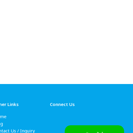
her Links
Connect Us
me
og
tact Us / Inquiry