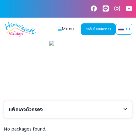
Skip
to
content
Menu
ขอรับใบเสนอราคา
TH
แพ็คเกจตัวกรอง
เลือกประเทศ
เลือกสายการบิน
No packages found.