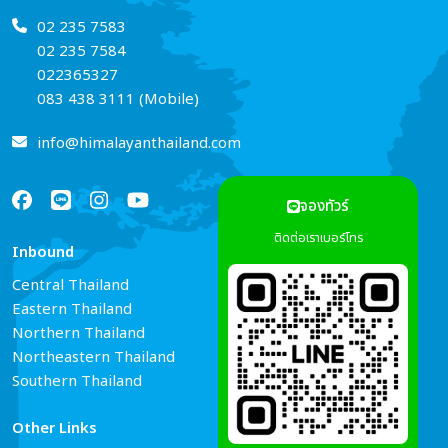
02 235 7583
02 235 7584
022365327
083 438 3111 (Mobile)
info@himalayanthailand.com
จองทัวร์
ติดต่อเราเบอร์โทร
Inbound
Services
Central Thailand
Tour Guide Booking
Eastern Thailand
Car Rental
Northern Thailand
Hotel Reservations
Northeastern Thailand
Air Ticket Booking
Southern Thailand
Other Links
Connect Us