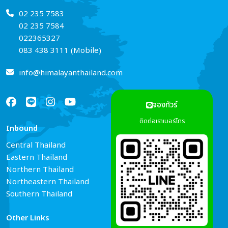
02 235 7583
02 235 7584
022365327
083 438 3111 (Mobile)
info@himalayanthailand.com
จองทัวร์
ติดต่อเราเบอร์โทร
Inbound
Services
Central Thailand
Tour Guide Booking
Eastern Thailand
Car Rental
Northern Thailand
Hotel Reservations
Northeastern Thailand
Air Ticket Booking
Southern Thailand
Other Links
Connect Us