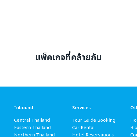
แพ็คเกจที่คล้ายกัน
Inbound
Services
Ot
Central Thailand
Tour Guide Booking
Ho
Eastern Thailand
Car Rental
Bl
Northern Thailand
Hotel Reservations
Con