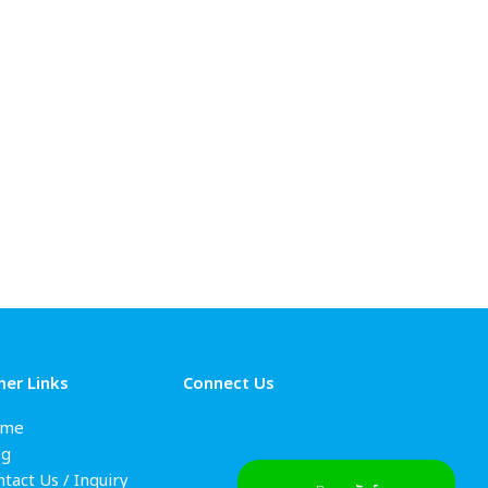
her Links
Connect Us
me
og
tact Us / Inquiry