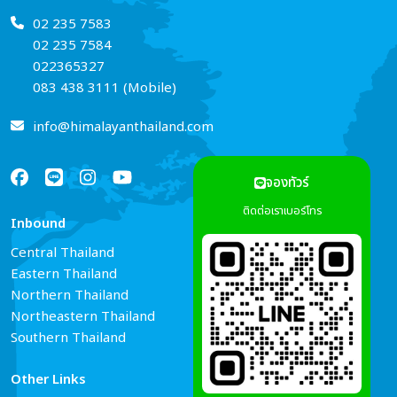
02 235 7583
02 235 7584
022365327
083 438 3111 (Mobile)
info@himalayanthailand.com
จองทัวร์
ติดต่อเราเบอร์โทร
Inbound
Services
Central Thailand
Tour Guide Booking
Eastern Thailand
Car Rental
Northern Thailand
Hotel Reservations
Northeastern Thailand
Air Ticket Booking
Southern Thailand
Other Links
Connect Us