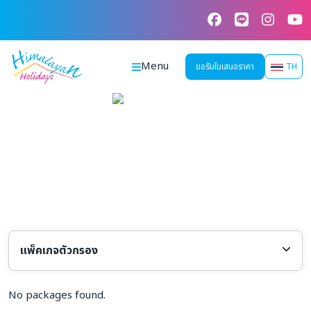
Skip
to
content
Menu
ขอรับใบเสนอราคา
TH
แพ็คเกจตัวกรอง
เลือกประเทศ
เลือกสายการบิน
No packages found.