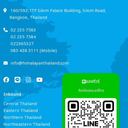
160/592, ITF Silom Palace Building, Silom Road,
Bangkok, Thailand
02 235 7583
02 235 7584
022365327
083 438 3111 (Mobile)
info@himalayanthailand.com
จองทัวร์
ติดต่อเราเบอร์โทร
Inbound
Services
Central Thailand
Tour Guide Booking
Eastern Thailand
Car Rental
Northern Thailand
Hotel Reservations
Northeastern Thailand
Air Ticket Booking