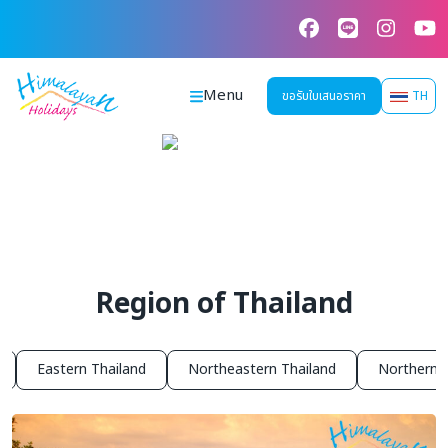
Skip
to
content
Menu
ขอรับใบเสนอราคา
TH
Region of Thailand
Eastern Thailand
Northeastern Thailand
Northern T