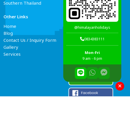
Southern Thailand
Other Links
Connect Us
Home
@himalayanholidays
Blog
0834383111
Contact Us / Inquiry Form
Gallery
Mon-Fri
Services
9 am - 6 pm
© 2006–2026 Himalayan Holidays
Developed By
Theme Nepal