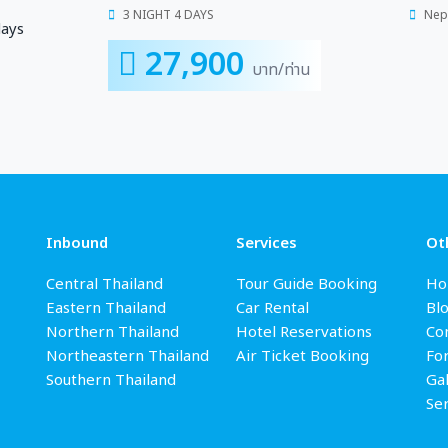
3 NIGHT 4 DAYS
Nep
27,900
บาท/ท่าน
Inbound
Services
Ot
Central Thailand
Tour Guide Booking
Ho
Eastern Thailand
Car Rental
Bl
Northern Thailand
Hotel Reservations
Con
Northeastern Thailand
Air Ticket Booking
Fo
Southern Thailand
Gal
Se