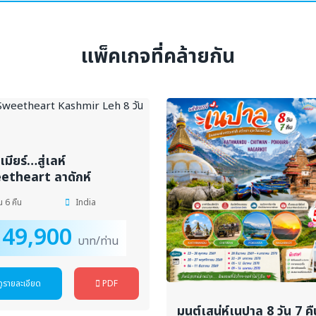
แพ็คเกจที่คล้ายกัน
มียร์…สู่เลห์
etheart ลาดักห์
น 6 คืน
India
49,900
บาท/ท่าน
ดูรายละเอียด
PDF
มนต์เสน่ห์เนปาล 8 วัน 7 คื