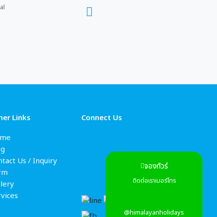
al
her Links
Connect Us
me
og
tact Us / Inquiry
จองทัวร์
rm
ติดต่อเราเบอร์โทร
lery
rvices
@himalayanholidays