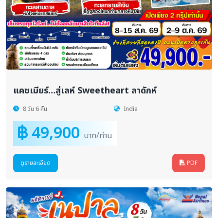
แคชเมียร์…สู่เลห์ Sweetheart ลาดักห์
8 วัน 6 คืน
India
49,900
บาท/ท่าน
ดูรายละเอียด
PDF