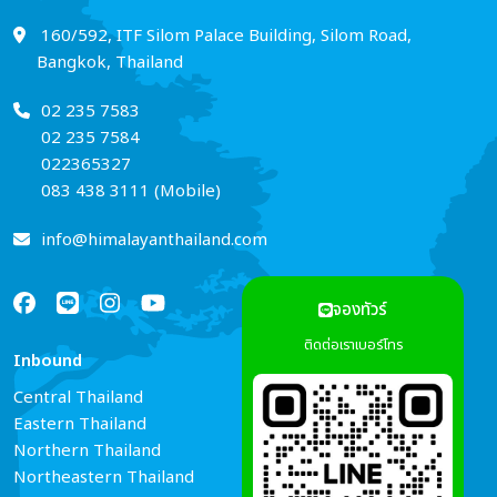
160/592, ITF Silom Palace Building, Silom Road,
Bangkok, Thailand
02 235 7583
02 235 7584
022365327
083 438 3111 (Mobile)
info@himalayanthailand.com
จองทัวร์
ติดต่อเราเบอร์โทร
Inbound
Services
Central Thailand
Tour Guide Booking
Eastern Thailand
Car Rental
Northern Thailand
Hotel Reservations
Northeastern Thailand
Air Ticket Booking