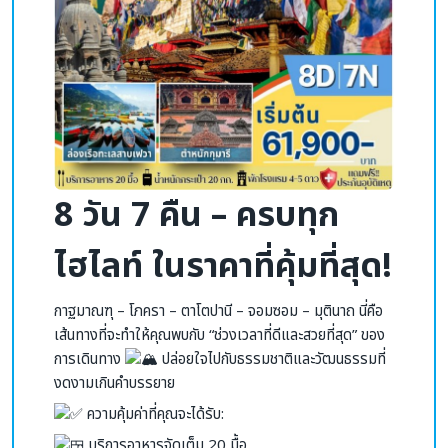
8 วัน 7 คืน – ครบทุก
ไฮไลท์ ในราคาที่คุ้มที่สุด!
กาฐมาณฑุ – โภครา – ตาโตปานี – จอมซอม – มุตินาถ นี่คือ
เส้นทางที่จะทำให้คุณพบกับ “ช่วงเวลาที่ดีและสวยที่สุด” ของ
การเดินทาง
ปล่อยใจไปกับธรรมชาติและวัฒนธรรมที่
งดงามเกินคำบรรยาย
ความคุ้มค่าที่คุณจะได้รับ:
บริการอาหารจัดเต็ม 20 มื้อ