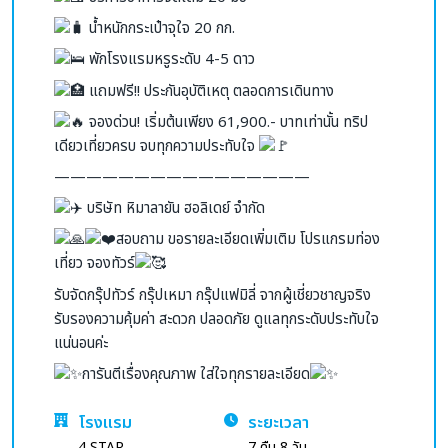
น้ำหนักกระเป๋าจุใจ 20 กก.
พักโรงแรมหรูระดับ 4-5 ดาว
แถมฟรี!! ประกันอุบัติเหตุ ตลอดการเดินทาง
จองด่วน! เริ่มต้นเพียง 61,900.- บาทเท่านั้น ทริป
เดียวเที่ยวครบ จบทุกความประทับใจ
————————————————
บริษัท หิมาลายัน ฮอลิเดย์ จำกัด
สอบถาม ขอรายละเอียดเพิ่มเติม โปรแกรมท่อง
เที่ยว จองทัวร์
รับจัดกรุ๊ปทัวร์ กรุ๊ปเหมา กรุ๊ปแฟมิลี่ จากผู้เชี่ยวชาญจริง
รับรองความคุ้มค่า สะดวก ปลอดภัย ดูแลทุกระดับประทับใจ
แน่นอนค่ะ
การันตีเรื่องคุณภาพ ใส่ใจทุกรายละเอียด
โรงแรม
ระยะเวลา
4 STAR
7 คืน 8 วัน