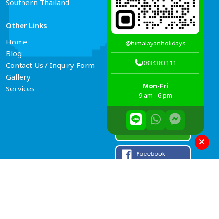
Southern Thailand
Other Links
Connect Us
Home
@himalayanholidays
Blog
0834383111
Contact Us / Inquiry Form
Gallery
Mon-Fri
Services
9 am - 6 pm
© 2006–2026 Himalayan Holidays
Developed By
Theme Nepal