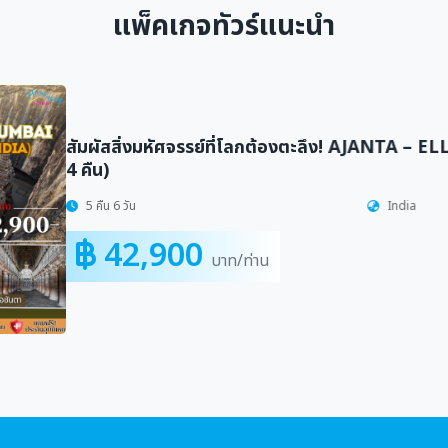
แพ็คเกจทัวร์แนะนำ
GRAND JORDAN
8วัน 5คืน
79,900
บาท/ท่าน