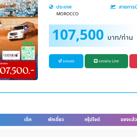
ประเทศ
สายการบ
MOROCCO
107,500
บาท/ท่าน
จองเลย
จองผ่าน Line
เด็ก
พักเดี่ยว
กรุ๊ปไซด์
จองเเล้ว