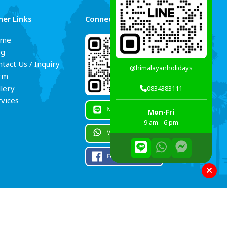
her Links
Connect Us
me
og
tact Us / Inquiry
@himalayanholidays
rm
lery
0834383111
rvices
Mon-Fri
9 am - 6 pm