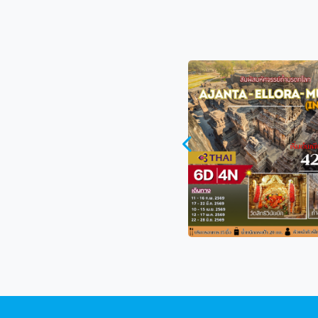
ี่โลกต้องตะลึง! AJANTA – ELLORA – MUMBAI (6 วัน
India
/ท่าน