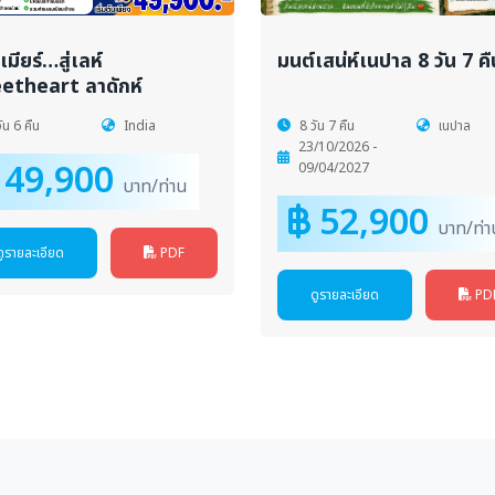
มียร์…สู่เลห์
มนต์เสน่ห์เนปาล 8 วัน 7 คื
etheart ลาดักห์
ัน 6 คืน
India
8 วัน 7 คืน
เนปาล
23/10/2026 -
49,900
09/04/2027
บาท/ท่าน
52,900
บาท/ท่า
ดูรายละเอียด
PDF
ดูรายละเอียด
PD